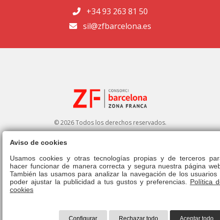
+34 93 263 81 50
sil@zfbarcelona.es
© 2026 Todos los derechos reservados.
Aviso de cookies
Portal de transparencia
|
Perfil del contratante
Usamos cookies y otras tecnologías propias y de terceros par
hacer funcionar de manera correcta y segura nuestra página web
Aviso legal
|
Política de privacidad
|
Política de cookies
|
Canal ético
|
También las usamos para analizar la navegación de los usuarios 
Derecho de admisión
|
Normativa
poder ajustar la publicidad a tus gustos y preferencias.
Política 
cookies
Configurar
Rechazar todo
Aceptar todo